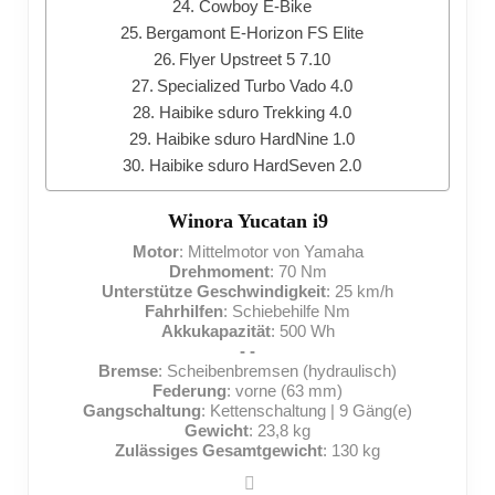
Cowboy E-Bike
Bergamont E-Horizon FS Elite
Flyer Upstreet 5 7.10
Specialized Turbo Vado 4.0
Haibike sduro Trekking 4.0
Haibike sduro HardNine 1.0
Haibike sduro HardSeven 2.0
Winora Yucatan i9
Motor
: Mittelmotor von Yamaha
Drehmoment
: 70 Nm
Unterstütze Geschwindigkeit
: 25 km/h
Fahrhilfen
: Schiebehilfe Nm
Akkukapazität
: 500 Wh
- -
Bremse
: Scheibenbremsen (hydraulisch)
Federung
: vorne (63 mm)
Gangschaltung
: Kettenschaltung | 9 Gäng(e)
Gewicht
: 23,8 kg
Zulässiges Gesamtgewicht
: 130 kg