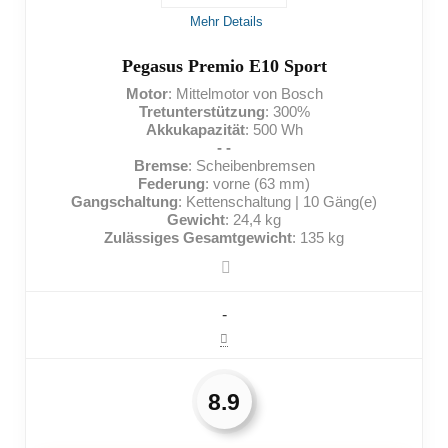
NACHTEILE:
Mehr Details
Geringe Reichweite
Pegasus Premio E10 Sport
Motor
: Mittelmotor von Bosch
Nicht viel Zuladung möglich
Tretunterstützung
: 300%
Akkukapazität
: 500 Wh
Lange Ladezeit
- -
Bremse
: Scheibenbremsen
Federung
: vorne (63 mm)
Gangschaltung
: Kettenschaltung | 10 Gäng(e)
Gewicht
: 24,4 kg
Zulässiges Gesamtgewicht
: 135 kg
-
8.9