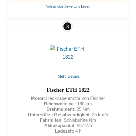
Vollständige Bewertung Lesen
3
VORTEILE:
Viele Ladezyklen möglich
Viel Spielraum mit dem hochwertigen Schaltwerk
NACHTEILE:
Mehr Details
Geringe Reichweite
Fischer ETH 1822
Motor
: Hecknabenmotor von Fischer
Hohes Gewicht
Reichweite ca.
: 160 km
Drehmoment
: 25 Nm
Nicht viel Zuladung möglich
Unterstütze Geschwindigkeit
: 25 km/h
Fahrhilfen
: Schiebehilfe Nm
Lange Ladezeit
Akkukapazität
: 557 Wh
Ladezeit
: 4 h