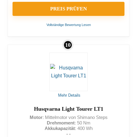
PREIS PRÜFEN
Vollständige Bewertung Lesen
10
VORTEILE:
Großer Akku
NACHTEILE:
Mehr Details
Nichts für sehr schwere Menschen
Husqvarna Light Tourer LT1
Motor
: Mittelmotor von Shimano Steps
Drehmoment
: 50 Nm
Akkukapazität
: 400 Wh
- -