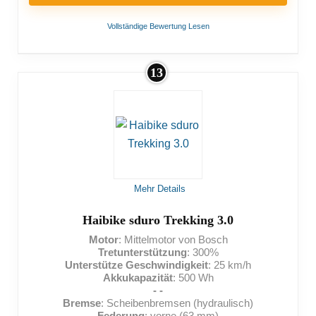
Vollständige Bewertung Lesen
13
VORTEILE:
Auf schwere Menschen ausgelegt
Beleuchtung vorhanden
NACHTEILE:
Mehr Details
Hohes Eigengewicht
Haibike sduro Trekking 3.0
Motor
: Mittelmotor von Bosch
Tretunterstützung
: 300%
Unterstütze Geschwindigkeit
: 25 km/h
Akkukapazität
: 500 Wh
- -
Bremse
: Scheibenbremsen (hydraulisch)
Federung
: vorne (63 mm)