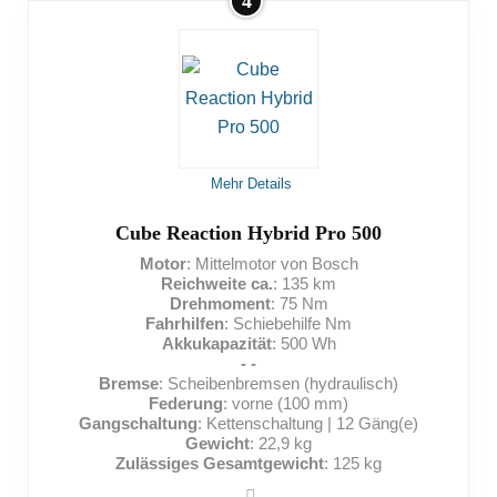
4
VORTEILE:
Langlebiger Akku
Großer Akku
Auch für sehr schwere Menschen geeignet
Beleuchtung vorhanden
Mehr Details
Cube Reaction Hybrid Pro 500
NACHTEILE:
Motor
: Mittelmotor von Bosch
Reichweite ca.
: 135 km
Drehmoment
: 75 Nm
Hohes Gewicht
Fahrhilfen
: Schiebehilfe Nm
Akkukapazität
: 500 Wh
- -
Bremse
: Scheibenbremsen (hydraulisch)
Federung
: vorne (100 mm)
Gangschaltung
: Kettenschaltung | 12 Gäng(e)
Gewicht
: 22,9 kg
Zulässiges Gesamtgewicht
: 125 kg