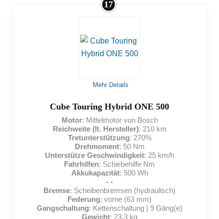
17
VORTEILE:
Kurze Ladedauer
Schiebehilfe
Viele Gänge zur Auswahl
Mehr Details
NACHTEILE:
Cube Touring Hybrid ONE 500
Motor
: Mittelmotor von Bosch
Mittelmäßige Reichweite
Reichweite (lt. Hersteller)
: 210 km
Tretunterstützung
: 270%
Hohes Eigengewicht
Drehmoment
: 50 Nm
Unterstütze Geschwindigkeit
: 25 km/h
Nicht für sehr schwere Menschen geeignet
Fahrhilfen
: Schiebehilfe Nm
Akkukapazität
: 500 Wh
- -
Bremse
: Scheibenbremsen (hydraulisch)
Federung
: vorne (63 mm)
Gangschaltung
: Kettenschaltung | 9 Gäng(e)
Gewicht
: 23,3 kg