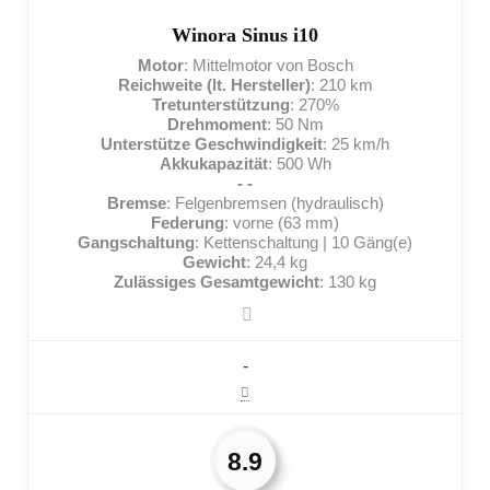
NACHTEILE:
Winora Sinus i10
Motor
: Mittelmotor von Bosch
Hohes Gewicht
Reichweite (lt. Hersteller)
: 210 km
Tretunterstützung
: 270%
Nichts für sehr schwere Menschen
Drehmoment
: 50 Nm
Unterstütze Geschwindigkeit
: 25 km/h
Hoher Preis
Akkukapazität
: 500 Wh
- -
Bremse
: Felgenbremsen (hydraulisch)
Federung
: vorne (63 mm)
Gangschaltung
: Kettenschaltung | 10 Gäng(e)
Gewicht
: 24,4 kg
Zulässiges Gesamtgewicht
: 130 kg
-
8.9