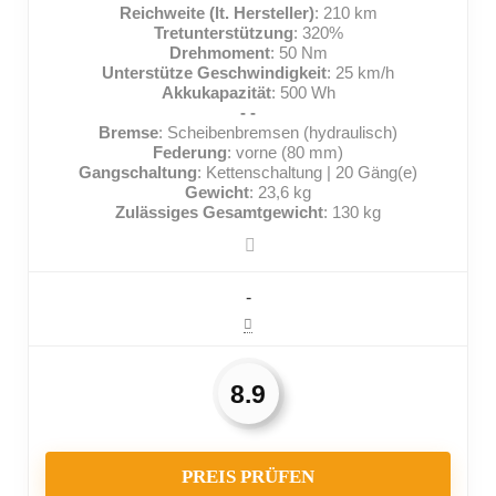
Reichweite (lt. Hersteller)
: 210 km
Tretunterstützung
: 320%
Drehmoment
: 50 Nm
Unterstütze Geschwindigkeit
: 25 km/h
Akkukapazität
: 500 Wh
- -
Bremse
: Scheibenbremsen (hydraulisch)
Federung
: vorne (80 mm)
Gangschaltung
: Kettenschaltung | 20 Gäng(e)
Gewicht
: 23,6 kg
Zulässiges Gesamtgewicht
: 130 kg
-
8.9
PREIS PRÜFEN