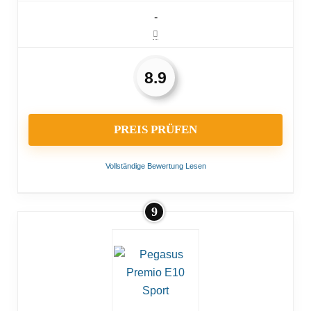
-
8.9
PREIS PRÜFEN
Vollständige Bewertung Lesen
9
VORTEILE:
Viele Ladezyklen möglich
Schiebehilfe