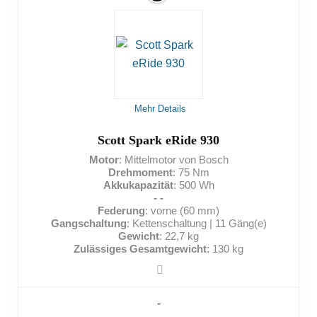
Auf schwere Menschen ausgelegt
Beleuchtung vorhanden
NACHTEILE:
Mehr Details
Hohes Eigengewicht
Scott Spark eRide 930
Motor
: Mittelmotor von Bosch
Teuer
Drehmoment
: 75 Nm
Akkukapazität
: 500 Wh
- -
Federung
: vorne (60 mm)
Gangschaltung
: Kettenschaltung | 11 Gäng(e)
Gewicht
: 22,7 kg
Zulässiges Gesamtgewicht
: 130 kg
-