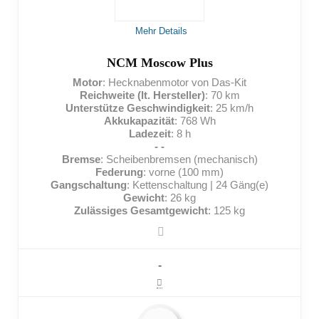
NACHTEILE:
Mehr Details
Nichts für sehr schwere Menschen
Teuer
NCM Moscow Plus
Motor
: Hecknabenmotor von Das-Kit
Reichweite (lt. Hersteller)
: 70 km
Unterstütze Geschwindigkeit
: 25 km/h
Akkukapazität
: 768 Wh
Ladezeit
: 8 h
- -
Bremse
: Scheibenbremsen (mechanisch)
Federung
: vorne (100 mm)
Gangschaltung
: Kettenschaltung | 24 Gäng(e)
Gewicht
: 26 kg
Zulässiges Gesamtgewicht
: 125 kg
-