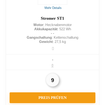
Mehr Details
Hohes Eigengewicht
Nichts für sehr schwere Menschen
Stromer ST1
Motor
: Hecknabenmotor
Akkukapazität
: 522 Wh
- -
Gangschaltung
: Kettenschaltung
Gewicht
: 27,5 kg
-
9
PREIS PRÜFEN