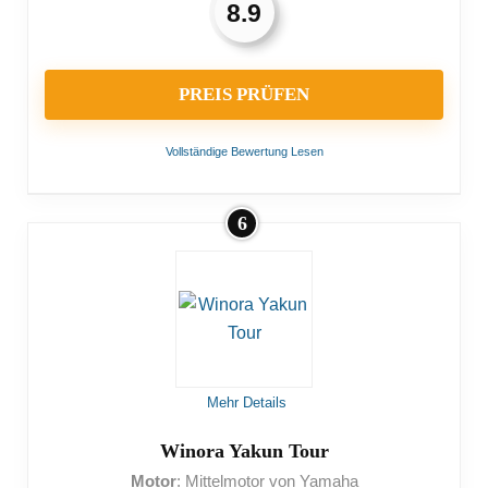
8.9
PREIS PRÜFEN
Vollständige Bewertung Lesen
6
VORTEILE:
Auch für sehr schwere Menschen geeignet
Viele Gänge zur Auswahl
NACHTEILE:
Mehr Details
Geringe Reichweite
Winora Yakun Tour
Motor
: Mittelmotor von Yamaha
Teuer