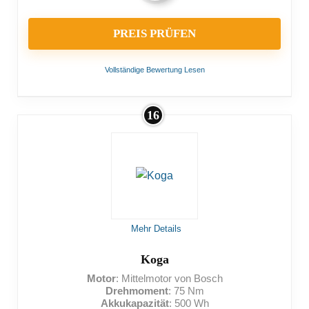
PREIS PRÜFEN
Vollständige Bewertung Lesen
16
VORTEILE:
Viel Spielraum mit dem hochwertigen Schaltwerk
Ausreichende Beleuchtung
NACHTEILE:
Mehr Details
Nicht viel Zuladung möglich
Koga
Motor
: Mittelmotor von Bosch
Drehmoment
: 75 Nm
Akkukapazität
: 500 Wh