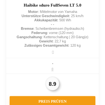
Mittelmäßige Reichweite
Haibike sduro FullSeven LT 5.0
Motor
: Mittelmotor von Yamaha
Nicht für sehr schwere Menschen geeignet
Unterstütze Geschwindigkeit
: 25 km/h
Akkukapazität
: 500 Wh
- -
Bremse
: Scheibenbremsen (hydraulisch)
Federung
: vorne (120 mm)
Gangschaltung
: Kettenschaltung | 20 Gäng(e)
Gewicht
: 22,7 kg
Zulässiges Gesamtgewicht
: 120 kg
-
8.9
PREIS PRÜFEN