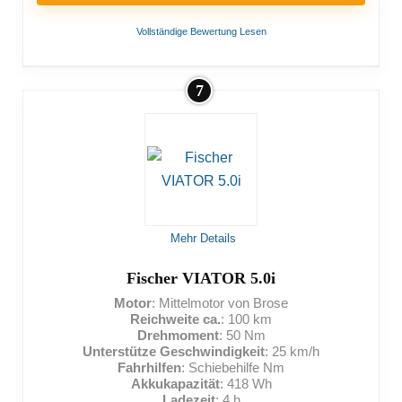
Vollständige Bewertung Lesen
7
VORTEILE:
Langlebiger Akku
NACHTEILE:
Mehr Details
Nicht für sehr schwere Menschen geeignet
Teuer
Fischer VIATOR 5.0i
Motor
: Mittelmotor von Brose
Reichweite ca.
: 100 km
Drehmoment
: 50 Nm
Unterstütze Geschwindigkeit
: 25 km/h
Fahrhilfen
: Schiebehilfe Nm
Akkukapazität
: 418 Wh
Ladezeit
: 4 h