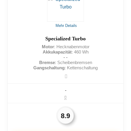
Langlebiger Akku
Viele Gänge zur Auswahl
Mehr Details
NACHTEILE:
Specialized Turbo
Motor
: Hecknabenmotor
Mittelmäßige Reichweite
Akkukapazität
: 460 Wh
- -
Nicht für sehr schwere Menschen geeignet
Bremse
: Scheibenbremsen
Gangschaltung
: Kettenschaltung
Hoher Preis
-
8.9