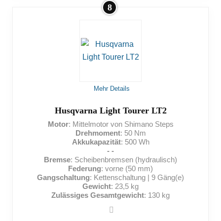
8
VORTEILE:
Langlebiger Akku
Leistungsstarker Akku
Hohe Belastbarkeit
Ausreichende Beleuchtung
Mehr Details
Husqvarna Light Tourer LT2
NACHTEILE:
Motor
: Mittelmotor von Shimano Steps
Drehmoment
: 50 Nm
Akkukapazität
: 500 Wh
Hohes Eigengewicht
- -
Bremse
: Scheibenbremsen (hydraulisch)
Federung
: vorne (50 mm)
Gangschaltung
: Kettenschaltung | 9 Gäng(e)
Gewicht
: 23,5 kg
Zulässiges Gesamtgewicht
: 130 kg