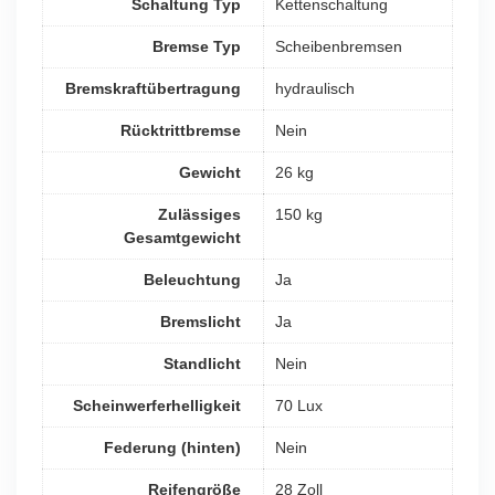
Schaltung Typ
Kettenschaltung
Bremse Typ
Scheibenbremsen
Bremskraftübertragung
hydraulisch
Rücktrittbremse
Nein
Gewicht
26 kg
Zulässiges
150 kg
Gesamtgewicht
Beleuchtung
Ja
Bremslicht
Ja
Standlicht
Nein
Scheinwerferhelligkeit
70 Lux
Federung (hinten)
Nein
Reifengröße
28 Zoll