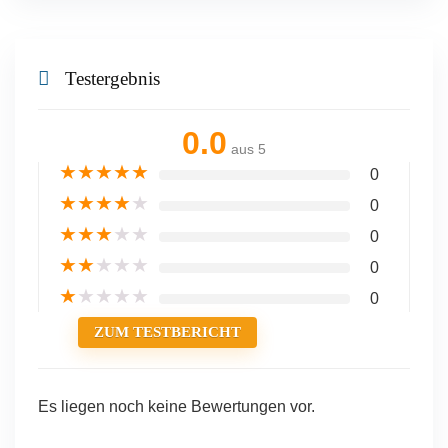
Testergebnis
0.0
aus 5
★
★
★
★
★
0
★
★
★
★
★
0
★
★
★
★
★
0
★
★
★
★
★
0
★
★
★
★
★
0
ZUM TESTBERICHT
Es liegen noch keine Bewertungen vor.