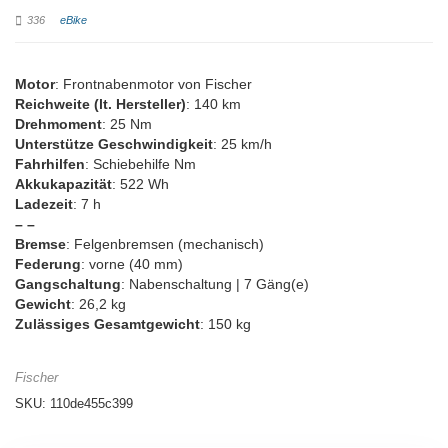
336
eBike
Motor
: Frontnabenmotor von Fischer
Reichweite (lt. Hersteller)
: 140 km
Drehmoment
: 25 Nm
Unterstütze Geschwindigkeit
: 25 km/h
Fahrhilfen
: Schiebehilfe Nm
Akkukapazität
: 522 Wh
Ladezeit
: 7 h
– –
Bremse
: Felgenbremsen (mechanisch)
Federung
: vorne (40 mm)
Gangschaltung
: Nabenschaltung | 7 Gäng(e)
Gewicht
: 26,2 kg
Zulässiges Gesamtgewicht
: 150 kg
Fischer
SKU:
110de455c399