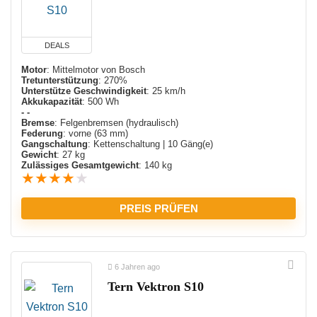
DEALS
Motor
: Mittelmotor von Bosch
Tretunterstützung
: 270%
Unterstütze Geschwindigkeit
: 25 km/h
Akkukapazität
: 500 Wh
- -
Bremse
: Felgenbremsen (hydraulisch)
Federung
: vorne (63 mm)
Gangschaltung
: Kettenschaltung | 10 Gäng(e)
Gewicht
: 27 kg
Zulässiges Gesamtgewicht
: 140 kg
★
★
★
★
★
PREIS PRÜFEN
6 Jahren ago
Tern Vektron S10