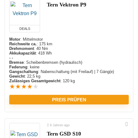
Tern Vektron P9
DEALS
Motor
: Mittelmotor
Reichweite ca.
: 175 km
Drehmoment
: 40 Nm
Akkukapazität
: 418 Wh
- -
Bremse
: Scheibenbremsen (hydraulisch)
Federung
: keine
Gangschaltung
: Nabenschaltung (mit Freilauf) | 7 Gäng(e)
Gewicht
: 22,5 kg
Zulässiges Gesamtgewicht
: 120 kg
★
★
★
★
★
PREIS PRÜFEN
6 Jahren ago
Tern GSD S10