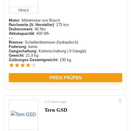
DEALS
Motor
: Mittelmotor von Bosch
Reichweite (lt. Hersteller)
: 175 km
Drehmoment
: 40 Nm
Akkukapazität
: 400 Wh
- -
Bremse
: Scheibenbremsen (hydraulisch)
Federung
: keine
Gangschaltung
: Kettenschaltung | 9 Gäng(e)
Gewicht
: 21,9 kg
Zulässiges Gesamtgewicht
: 130 kg
★
★
★
★
★
PREIS PRÜFEN
6 Jahren ago
Tern GSD