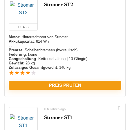
Stromer ST2
DEALS
Motor
: Hinterradmotor von Stromer
Akkukapazität
: 814 Wh
- -
Bremse
: Scheibenbremsen (hydraulisch)
Federung
: keine
Gangschaltung
: Kettenschaltung | 10 Gäng(e)
Gewicht
: 28 kg
Zulässiges Gesamtgewicht
: 140 kg
★
★
★
★
★
PREIS PRÜFEN
6 Jahren ago
Stromer ST1