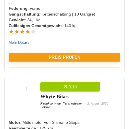
- -
Federung
: vorne
Gangschaltung
: Kettenschaltung | 10 Gäng(e)
Gewicht
: 24,1 kg
Zulässiges Gesamtgewicht
: 140 kg
★
★
★
★
★
Mehr Details
PREIS PRÜFEN
VORTEILE:
8.1
/10
Der Akku wird schnell geladen
Whyte Bikes
Schiebehilfe
Redaktion - der Fahrradtester
2. August 2020
Viele Gänge zur Auswahl
eBike
Für schwere Menschen geeignet
Motor
: Mittelmotor von Shimano Steps
Beleuchtung vorhanden
Reichweite ca.
: 125 km