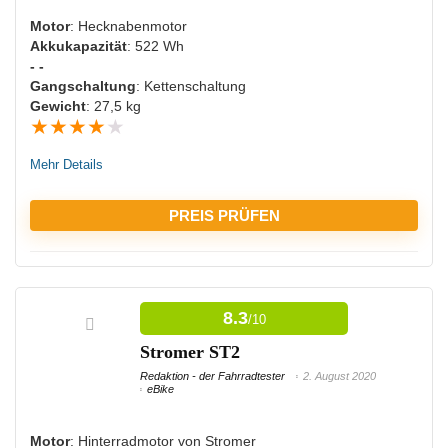
Beleuchtung vorhanden
Motor
: Hecknabenmotor
Akkukapazität
: 522 Wh
- -
NACHTEILE:
Gangschaltung
: Kettenschaltung
Gewicht
: 27,5 kg
★
★
★
★
★
Führerscheinpflichtig
Hohes Eigengewicht
Mehr Details
Nicht für sehr schwere Menschen geeignet
PREIS PRÜFEN
VORTEILE:
8.3
/10
Viele Ladezyklen möglich
Stromer ST2
Viel Spielraum mit dem hochwertigen Schaltwerk
Redaktion - der Fahrradtester
2. August 2020
eBike
NACHTEILE:
Motor
: Hinterradmotor von Stromer