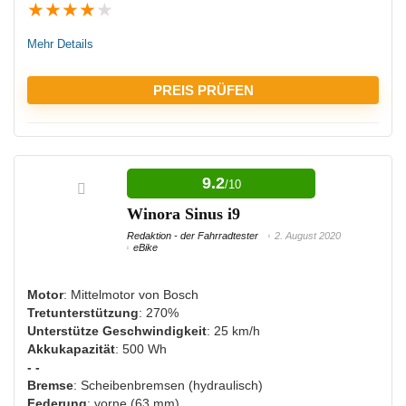
★
★
★
★
★
Mehr Details
PREIS PRÜFEN
VORTEILE:
9.2
/10
Viel Spielraum mit dem hochwertigen Schaltwerk
Winora Sinus i9
Ausreichende Beleuchtung
Redaktion - der Fahrradtester
2. August 2020
eBike
NACHTEILE:
Motor
: Mittelmotor von Bosch
Tretunterstützung
: 270%
Nicht viel Zuladung möglich
Unterstütze Geschwindigkeit
: 25 km/h
Akkukapazität
: 500 Wh
- -
Bremse
: Scheibenbremsen (hydraulisch)
Federung
: vorne (63 mm)