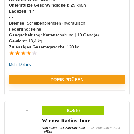
Unterstütze Geschwindigkeit
: 25 km/h
Ladezeit
: 4 h
- -
NACHTEILE:
Bremse
: Scheibenbremsen (hydraulisch)
Federung
: keine
Mittelmäßige Reichweite
Gangschaltung
: Kettenschaltung | 10 Gäng(e)
Gewicht
: 18,4 kg
Hohes Gewicht
Zulässiges Gesamtgewicht
: 120 kg
★
★
★
★
★
Mehr Details
PREIS PRÜFEN
VORTEILE:
8.3
/10
Starker Motor
Winora Radius Tour
Viele Ladezyklen möglich
Redaktion - der Fahrradtester
13. September 2023
Auch für sehr schwere Menschen geeignet
eBike