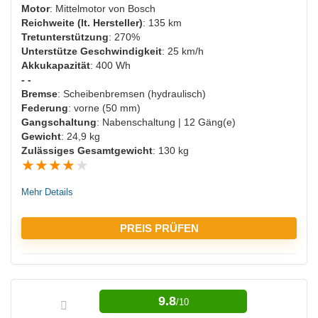
NACHTEILE:
Motor
: Mittelmotor von Bosch
Reichweite (lt. Hersteller)
: 135 km
Hohes Eigengewicht
Tretunterstützung
: 270%
Unterstütze Geschwindigkeit
: 25 km/h
Nicht viel Zuladung möglich
Akkukapazität
: 400 Wh
Hoher Preis
- -
Bremse
: Scheibenbremsen (hydraulisch)
Federung
: vorne (50 mm)
Gangschaltung
: Nabenschaltung | 12 Gäng(e)
Gewicht
: 24,9 kg
Zulässiges Gesamtgewicht
: 130 kg
★
★
★
★
★
Mehr Details
PREIS PRÜFEN
VORTEILE:
9.8
/10
Viele Ladezyklen möglich