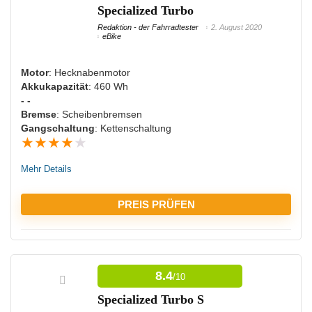
Specialized Turbo
Langlebiger Akku
Redaktion - der Fahrradtester
2. August 2020
eBike
NACHTEILE:
Motor
: Hecknabenmotor
Akkukapazität
: 460 Wh
Mittelmäßige Reichweite
- -
Bremse
: Scheibenbremsen
Nicht für sehr schwere Menschen geeignet
Gangschaltung
: Kettenschaltung
★
★
★
★
★
Mehr Details
PREIS PRÜFEN
VORTEILE:
8.4
/10
Ausreichende Beleuchtung
Specialized Turbo S