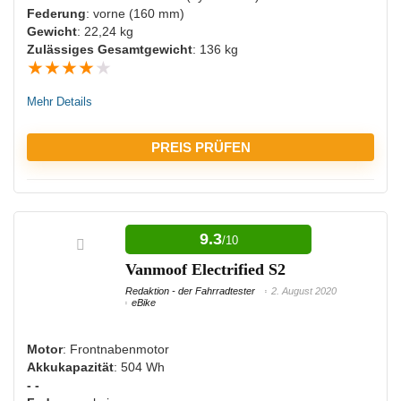
Federung
: vorne (160 mm)
Gewicht
: 22,24 kg
Zulässiges Gesamtgewicht
: 136 kg
★
★
★
★
★
Mehr Details
PREIS PRÜFEN
VORTEILE:
9.3
/10
Hohe Belastbarkeit
Vanmoof Electrified S2
Beleuchtung vorhanden
Redaktion - der Fahrradtester
2. August 2020
Mehrere Fahrhilfen
eBike
Viele Gänge zur Auswahl
Motor
: Frontnabenmotor
Akkukapazität
: 504 Wh
- -