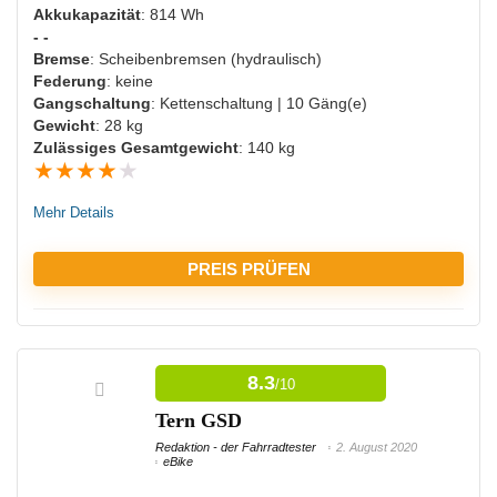
Akkukapazität
: 814 Wh
Geringe Reichweite
- -
Bremse
: Scheibenbremsen (hydraulisch)
Hohes Gewicht
Federung
: keine
Nicht viel Zuladung möglich
Gangschaltung
: Kettenschaltung | 10 Gäng(e)
Gewicht
: 28 kg
Lange Ladezeit
Zulässiges Gesamtgewicht
: 140 kg
★
★
★
★
★
Mehr Details
PREIS PRÜFEN
VORTEILE:
8.3
/10
Hohes Maximalgewicht
Tern GSD
Beleuchtung vorhanden
Redaktion - der Fahrradtester
2. August 2020
eBike