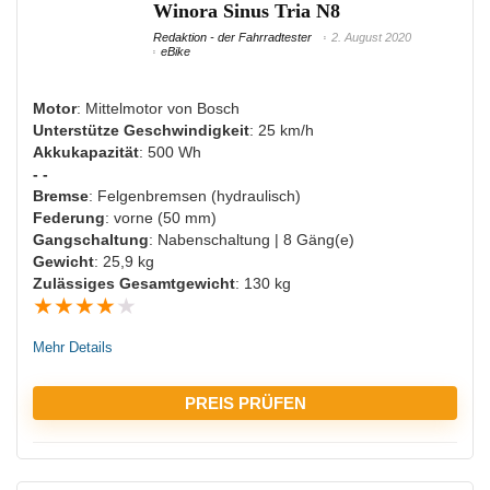
Winora Sinus Tria N8
Redaktion - der Fahrradtester
2. August 2020
eBike
NACHTEILE:
Motor
: Mittelmotor von Bosch
Nicht viel Zuladung möglich
Unterstütze Geschwindigkeit
: 25 km/h
Akkukapazität
: 500 Wh
- -
Bremse
: Felgenbremsen (hydraulisch)
Federung
: vorne (50 mm)
Gangschaltung
: Nabenschaltung | 8 Gäng(e)
Gewicht
: 25,9 kg
Zulässiges Gesamtgewicht
: 130 kg
★
★
★
★
★
Mehr Details
PREIS PRÜFEN
VORTEILE: