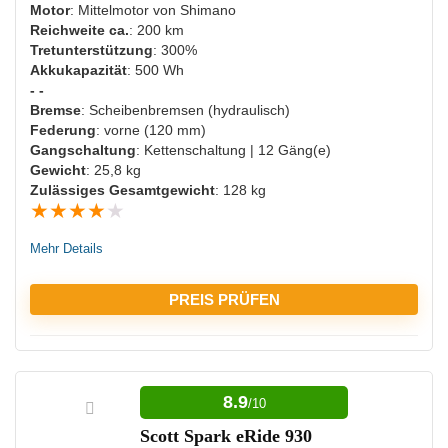
Motor
: Mittelmotor von Shimano
Nicht für sehr schwere Menschen geeignet
Reichweite ca.
: 200 km
Tretunterstützung
: 300%
Akkukapazität
: 500 Wh
- -
Bremse
: Scheibenbremsen (hydraulisch)
Federung
: vorne (120 mm)
Gangschaltung
: Kettenschaltung | 12 Gäng(e)
Gewicht
: 25,8 kg
Zulässiges Gesamtgewicht
: 128 kg
★
★
★
★
★
Mehr Details
PREIS PRÜFEN
VORTEILE:
8.9
/10
Hohe Belastbarkeit
Scott Spark eRide 930
Ausreichende Beleuchtung