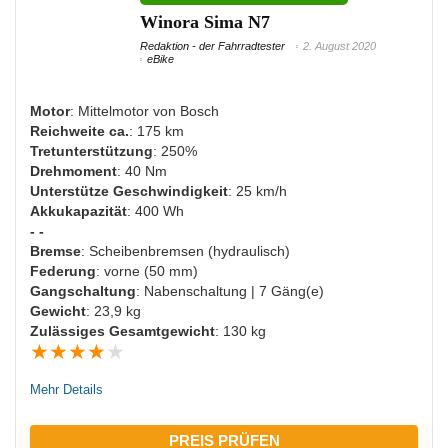
Winora Sima N7
Großer Akku
Redaktion - der Fahrradtester
2. August 2020
Viele Schaltmöglichkeiten
eBike
Ausreichende Beleuchtung
Motor
: Mittelmotor von Bosch
Reichweite ca.
: 175 km
Tretunterstützung
: 250%
NACHTEILE:
Drehmoment
: 40 Nm
Unterstütze Geschwindigkeit
: 25 km/h
Hohes Eigengewicht
Akkukapazität
: 400 Wh
- -
Nicht für sehr schwere Menschen geeignet
Bremse
: Scheibenbremsen (hydraulisch)
Federung
: vorne (50 mm)
Teuer
Gangschaltung
: Nabenschaltung | 7 Gäng(e)
Gewicht
: 23,9 kg
Zulässiges Gesamtgewicht
: 130 kg
★
★
★
★
★
Mehr Details
PREIS PRÜFEN