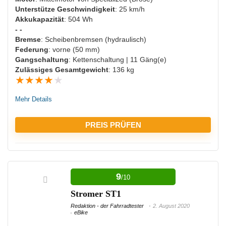
Unterstütze Geschwindigkeit
: 25 km/h
Akkukapazität
: 504 Wh
NACHTEILE:
- -
Bremse
: Scheibenbremsen (hydraulisch)
Hohes Gewicht
Federung
: vorne (50 mm)
Gangschaltung
: Kettenschaltung | 11 Gäng(e)
Zulässiges Gesamtgewicht
: 136 kg
★
★
★
★
★
Mehr Details
PREIS PRÜFEN
VORTEILE:
9
/10
Starker Motor
Stromer ST1
Viele Ladezyklen möglich
Redaktion - der Fahrradtester
2. August 2020
45 km/h sind möglich
eBike