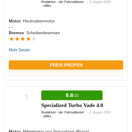
Redaktion - der Fahrradtester
2. August 2020
eBike
NACHTEILE:
Motor
: Hecknabenmotor
Hohes Eigengewicht
- -
Bremse
: Scheibenbremsen
★
★
★
★
★
Mehr Details
PREIS PRÜFEN
VORTEILE:
8.8
/10
Starker Motor
Specialized Turbo Vado 4.0
Langlebiger Akku
Redaktion - der Fahrradtester
2. August 2020
Hohe Belastbarkeit
eBike
Beleuchtung vorhanden
Motor
: Mittelmotor von Specialized (Brose)