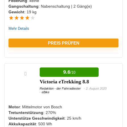
NACHTEILE:
Federung
: keine
Gangschaltung
: Nabenschaltung | 2 Gäng(e)
Hohes Eigengewicht
Gewicht
: 19 kg
★
★
★
★
★
Mehr Details
PREIS PRÜFEN
VORTEILE:
9.6
/10
Hohe Reichweite
Victoria eTrekking 8.8
Beleuchtung vorhanden
Redaktion - der Fahrradtester
2. August 2020
eBike
NACHTEILE:
Motor
: Mittelmotor von Bosch
Tretunterstützung
: 270%
Nicht für sehr schwere Menschen geeignet
Unterstütze Geschwindigkeit
: 25 km/h
Akkukapazität
: 500 Wh
Hoher Preis