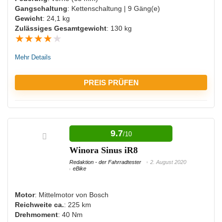
Gangschaltung
: Kettenschaltung | 9 Gäng(e)
Gewicht
: 24,1 kg
Zulässiges Gesamtgewicht
: 130 kg
★
★
★
★
★
Mehr Details
PREIS PRÜFEN
VORTEILE:
9.7
/10
Ausreichende Beleuchtung
Winora Sinus iR8
Redaktion - der Fahrradtester
2. August 2020
eBike
NACHTEILE:
Motor
: Mittelmotor von Bosch
Bisher keine Nachteile bekannt
Reichweite ca.
: 225 km
Drehmoment
: 40 Nm