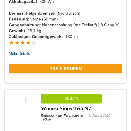
Akkukapazität
: 500 Wh
- -
Bremse
: Felgenbremsen (hydraulisch)
Federung
: vorne (50 mm)
Gangschaltung
: Nabenschaltung (mit Freilauf) | 8 Gäng(e)
Gewicht
: 25,7 kg
Zulässiges Gesamtgewicht
: 130 kg
★
★
★
★
★
Mehr Details
PREIS PRÜFEN
VORTEILE:
8.4
/10
Hohe Trittkraftunterstützung
Winora Sinus Tria N7
Langlebiger Akku
Redaktion - der Fahrradtester
2. August 2020
eBike