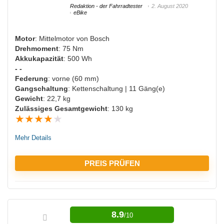
Redaktion - der Fahrradtester
2. August 2020
eBike
NACHTEILE:
Motor
: Mittelmotor von Bosch
Drehmoment
: 75 Nm
Teuer
Akkukapazität
: 500 Wh
- -
Federung
: vorne (60 mm)
Gangschaltung
: Kettenschaltung | 11 Gäng(e)
Gewicht
: 22,7 kg
Zulässiges Gesamtgewicht
: 130 kg
★
★
★
★
★
Mehr Details
PREIS PRÜFEN
VORTEILE:
8.9
/10
Starker Motor