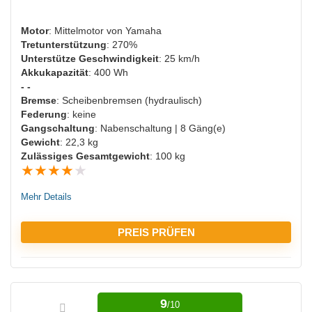
Motor
: Mittelmotor von Yamaha
Tretunterstützung
: 270%
NACHTEILE:
Unterstütze Geschwindigkeit
: 25 km/h
Akkukapazität
: 400 Wh
Bisher keine Nachteile bekannt
- -
Bremse
: Scheibenbremsen (hydraulisch)
Federung
: keine
Gangschaltung
: Nabenschaltung | 8 Gäng(e)
Gewicht
: 22,3 kg
Zulässiges Gesamtgewicht
: 100 kg
★
★
★
★
★
Mehr Details
PREIS PRÜFEN
VORTEILE:
9
/10
Hohe Tretunterstützung