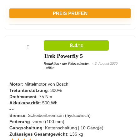
PREIS PRÜFEN
VORTEILE:
8.4
/10
Langlebiger Akku
Trek Powerfly 5
Hohes Maximalgewicht
Redaktion - der Fahrradtester
2. August 2020
Beleuchtung vorhanden
eBike
Motor
: Mittelmotor von Bosch
Tretunterstützung
: 300%
NACHTEILE:
Drehmoment
: 75 Nm
Akkukapazität
: 500 Wh
Bisher keine Nachteile bekannt
- -
Bremse
: Scheibenbremsen (hydraulisch)
Federung
: vorne (100 mm)
Gangschaltung
: Kettenschaltung | 10 Gäng(e)
Zulässiges Gesamtgewicht
: 136 kg