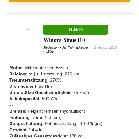
VORTEILE:
8.9
/10
Großer Akku
Winora Sinus i10
Viele Ladezyklen möglich
Redaktion - der Fahrradtester
2. August 2020
Beleuchtung vorhanden
eBike
Schiebehilfe
Motor
: Mittelmotor von Bosch
Reichweite (lt. Hersteller)
: 210 km
Tretunterstützung
: 270%
NACHTEILE:
Drehmoment
: 50 Nm
Unterstütze Geschwindigkeit
: 25 km/h
Nichts für sehr schwere Menschen
Akkukapazität
: 500 Wh
- -
Bremse
: Felgenbremsen (hydraulisch)
Federung
: vorne (63 mm)
Gangschaltung
: Kettenschaltung | 10 Gäng(e)
Gewicht
: 24,4 kg
Zulässiges Gesamtgewicht
: 130 kg