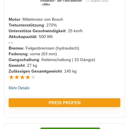
Redaktion - der Fahrradtester
2. August 2020
eBike
NACHTEILE:
Motor
: Mittelmotor von Bosch
Tretunterstützung
: 270%
Mittelmäßige Reichweite
Unterstütze Geschwindigkeit
: 25 km/h
Akkukapazität
: 500 Wh
Nicht für sehr schwere Menschen geeignet
- -
Bremse
: Felgenbremsen (hydraulisch)
Federung
: vorne (63 mm)
Gangschaltung
: Kettenschaltung | 10 Gäng(e)
Gewicht
: 27 kg
Zulässiges Gesamtgewicht
: 140 kg
★
★
★
★
★
Mehr Details
PREIS PRÜFEN
VORTEILE: