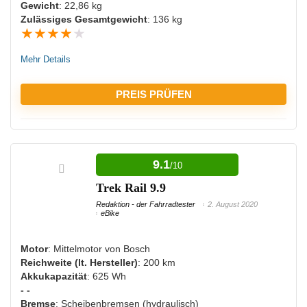
Gewicht
: 22,86 kg
Zulässiges Gesamtgewicht
: 136 kg
★
★
★
★
★
Mehr Details
PREIS PRÜFEN
VORTEILE:
9.1
/10
Auch für sehr schwere Menschen geeignet
Trek Rail 9.9
Ausreichende Beleuchtung
Redaktion - der Fahrradtester
2. August 2020
eBike
NACHTEILE:
Motor
: Mittelmotor von Bosch
Reichweite (lt. Hersteller)
: 200 km
Bisher keine Nachteile bekannt
Akkukapazität
: 625 Wh
- -
Bremse
: Scheibenbremsen (hydraulisch)