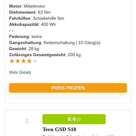
NACHTEILE:
Motor
: Mittelmotor
Drehmoment
: 63 Nm
Hoher Preis
Fahrhilfen
: Schiebehilfe Nm
Akkukapazität
: 400 Wh
- -
Federung
: keine
Gangschaltung
: Kettenschaltung | 10 Gäng(e)
Gewicht
: 28 kg
Zulässiges Gesamtgewicht
: 200 kg
★
★
★
★
★
Mehr Details
PREIS PRÜFEN
VORTEILE:
8.4
/10
Hohe Trittkraftunterstützung
Tern GSD S10
Langlebiger Akku