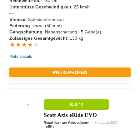
Reichweite ca.
: 180 km
Unterstütze Geschwindigkeit
: 25 km/h
- -
Bremse
: Scheibenbremsen
Federung
: vorne (50 mm)
Gangschaltung
: Nabenschaltung | 5 Gäng(e)
Zulässiges Gesamtgewicht
: 130 kg
★
★
★
★
★
Mehr Details
PREIS PRÜFEN
VORTEILE:
8.3
/10
Viele Ladezyklen möglich
Scott Axis eRide EVO
Redaktion - der Fahrradtester
2. August 2020
eBike
NACHTEILE: