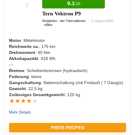
9.1
/10
Beleuchtung vorhanden
Tern Vektron P9
Redaktion - der Fahrradtester
2. August 2020
eBike
NACHTEILE:
Motor
: Mittelmotor
Bisher keine Nachteile bekannt
Reichweite ca.
: 175 km
Drehmoment
: 40 Nm
Akkukapazität
: 418 Wh
- -
Bremse
: Scheibenbremsen (hydraulisch)
Federung
: keine
Gangschaltung
: Nabenschaltung (mit Freilauf) | 7 Gäng(e)
Gewicht
: 22,5 kg
Zulässiges Gesamtgewicht
: 120 kg
★
★
★
★
★
Mehr Details
PREIS PRÜFEN