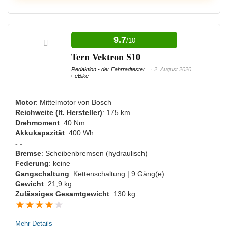
VORTEILE:
9.7
/10
Hohe Reichweite
Tern Vektron S10
Beleuchtung vorhanden
Redaktion - der Fahrradtester
2. August 2020
eBike
NACHTEILE:
Motor
: Mittelmotor von Bosch
Reichweite (lt. Hersteller)
: 175 km
Nicht viel Zuladung möglich
Drehmoment
: 40 Nm
Akkukapazität
: 400 Wh
Hoher Preis
- -
Bremse
: Scheibenbremsen (hydraulisch)
Federung
: keine
Gangschaltung
: Kettenschaltung | 9 Gäng(e)
Gewicht
: 21,9 kg
Zulässiges Gesamtgewicht
: 130 kg
★
★
★
★
★
Mehr Details