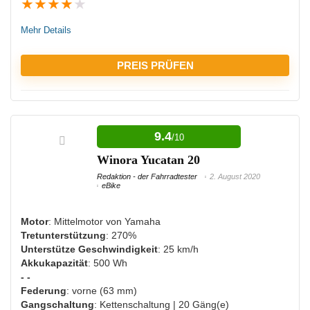
★
★
★
★
★
Mehr Details
PREIS PRÜFEN
VORTEILE:
9.4
/10
Langlebiger Akku
Winora Yucatan 20
Ausreichende Beleuchtung
Redaktion - der Fahrradtester
2. August 2020
eBike
NACHTEILE:
Motor
: Mittelmotor von Yamaha
Tretunterstützung
: 270%
Nicht viel Zuladung möglich
Unterstütze Geschwindigkeit
: 25 km/h
Akkukapazität
: 500 Wh
Teuer
- -
Federung
: vorne (63 mm)
Gangschaltung
: Kettenschaltung | 20 Gäng(e)