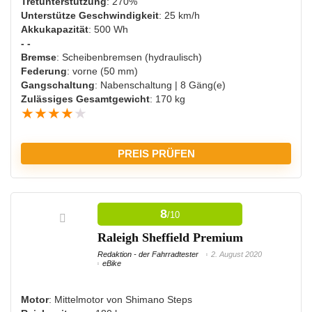
Tretunterstützung
: 270%
Unterstütze Geschwindigkeit
: 25 km/h
Akkukapazität
: 500 Wh
- -
Bremse
: Scheibenbremsen (hydraulisch)
Federung
: vorne (50 mm)
Gangschaltung
: Nabenschaltung | 8 Gäng(e)
Zulässiges Gesamtgewicht
: 170 kg
★
★
★
★
★
PREIS PRÜFEN
8
/10
Raleigh Sheffield Premium
Redaktion - der Fahrradtester
2. August 2020
eBike
Motor
: Mittelmotor von Shimano Steps