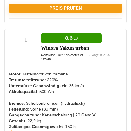
PREIS PRÜFEN
VORTEILE:
8.6
/10
Langlebiger Akku
Winora Yakun urban
Redaktion - der Fahrradtester
2. August 2020
eBike
NACHTEILE:
Motor
: Mittelmotor von Yamaha
Nicht für sehr schwere Menschen geeignet
Tretunterstützung
: 320%
Teuer
Unterstütze Geschwindigkeit
: 25 km/h
Akkukapazität
: 500 Wh
- -
Bremse
: Scheibenbremsen (hydraulisch)
Federung
: vorne (80 mm)
Gangschaltung
: Kettenschaltung | 20 Gäng(e)
Gewicht
: 22,9 kg
Zulässiges Gesamtgewicht
: 150 kg