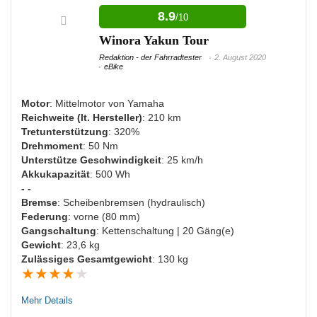
8.9
/10
Viele Ladezyklen möglich
Winora Yakun Tour
Beleuchtung vorhanden
Redaktion - der Fahrradtester
2. August 2020
Viele Gänge zur Auswahl
eBike
Motor
: Mittelmotor von Yamaha
Reichweite (lt. Hersteller)
: 210 km
NACHTEILE:
Tretunterstützung
: 320%
Drehmoment
: 50 Nm
Nichts für sehr schwere Menschen
Unterstütze Geschwindigkeit
: 25 km/h
Teuer
Akkukapazität
: 500 Wh
- -
Bremse
: Scheibenbremsen (hydraulisch)
Federung
: vorne (80 mm)
Gangschaltung
: Kettenschaltung | 20 Gäng(e)
Gewicht
: 23,6 kg
Zulässiges Gesamtgewicht
: 130 kg
★
★
★
★
★
Mehr Details