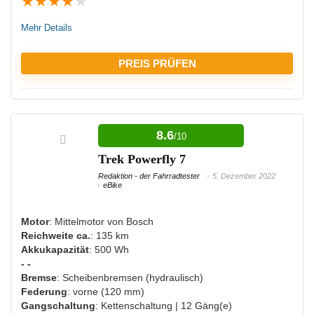
★
★
★
★
★
Mehr Details
PREIS PRÜFEN
VORTEILE:
8.6
/10
Ausreichende Beleuchtung
Trek Powerfly 7
Redaktion - der Fahrradtester
5. Dezember 2022
eBike
NACHTEILE:
Motor
: Mittelmotor von Bosch
Bisher keine Nachteile bekannt
Reichweite ca.
: 135 km
Akkukapazität
: 500 Wh
- -
Bremse
: Scheibenbremsen (hydraulisch)
Federung
: vorne (120 mm)
Gangschaltung
: Kettenschaltung | 12 Gäng(e)